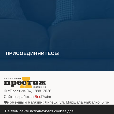
ПРИСОЕДИНЯЙТЕСЬ!
© «Престиж-Л», 1998–2026
Сайт разработан
Seo
Praim
Фирменный магазин:
Липецк, ул. Маршала Рыбалко, 6 (р-
н 10-я Шахта)
На этом сайте используются cookies для
+7 (4742)
378-155
|
Эл. почта:
mebel.lipeck@yandex.ru