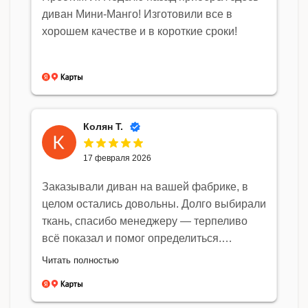
Спасибо за работу, будем рекомендовать
диван Мини-Манго! Изготовили все в
знакомым!
хорошем качестве и в короткие сроки!
Колян Т.
17 февраля 2026
Заказывали диван на вашей фабрике, в
целом остались довольны. Долго выбирали
ткань, спасибо менеджеру — терпеливо
всё показал и помог определиться.
Понравилось, что можно было подогнать
Читать полностью
размеры под нашу нишу. Сроки немного
переживали, но сделали даже чуть раньше,
чем обещали. Привезли аккуратно, всё