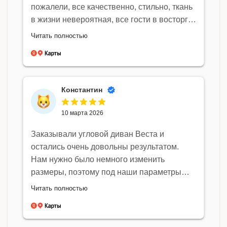
пожалели, все качественно, стильно, ткань
в жизни невероятная, все гости в восторге
от нее, как и мы Сделали за 2 недели,
Читать полностью
приехали и быстро собрали Советуем!
Будем заказывать позже еще и диван
Константин
10 марта 2026
Заказывали угловой диван Веста и
остались очень довольны результатом.
Нам нужно было немного изменить
размеры, поэтому под наши параметры
подогнали подлокотники и оттоманку —
Читать полностью
всё сделали именно так, как мы просили.
Отдельно хочется отметить, что сотрудники
внимательно отнеслись к нашим